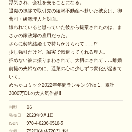
浮気され、会社を去ることになる。
退職の挨拶で取引先の綾瀬不動産へ赴いた彼女は、御
曹司・綾瀬理人と対面。
嫌われていると思っていた彼から提案されたのは、ま
さかの家政婦の雇用だった。
さらに契約結婚まで持ちかけられて……!?
少し強引だけど、誠実で気遣ってくれる理人。
掴めない彼に振りまわされて、大切にされて……離婚
前提の夫婦なのに、遥菜の心に少しずつ変化が起きて
いく。
めちゃコミック2022年年間ランキングNo.1、累計
3000万DLの大人気作品!!
B6
判型
2023年9月1日
発売日
978-4-8236-0518-5
ISBN
792円(本体720円+税)
定価