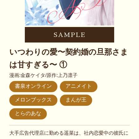
SAMPLE
いつわりの愛〜契約婚の旦那さま
は甘すぎる〜 ①
漫画:金森ケイタ/原作:上乃凛子
書泉オンライン
アニメイト
メロンブックス
まんが王
とらのあな
大手広告代理店に勤める遥菜は、社内恋愛中の彼氏に