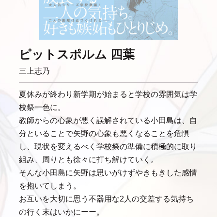
ピットスポルム 四葉
三上志乃
夏休みが終わり新学期が始まると学校の雰囲気は学
校祭一色に。
教師からの心象が悪く誤解されている小田島は、自
分といることで矢野の心象も悪くなることを危惧
し、現状を変えるべく学校祭の準備に積極的に取り
組み、周りとも徐々に打ち解けていく。
そんな小田島に矢野は思いがけずやきもきした感情
を抱いてしまう。
お互いを大切に思う不器用な2人の交差する気持ち
の行く末はいかにーー。